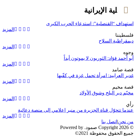
القنصلية الإيرانية
استهداف “القنصلية”: استدعاء الحرب الكبرى
المزيد
فلسطيننا
ديمقراطية السلاح
المزيد
وجوه
أبو أحمد فؤاد: الثوريون لا يموتون أبداً
المزيد
قصة صامد
غدير العرابيد: امرأة تحمل غزة في كفّيها
المزيد
قصة مخيم
مخيّم دير البلح وشوق الأولاد
المزيد
رأي
عندما تتحوّل قناة الجزيرة من منبر إعلامي إلى منصة دعائية
المزيد
من نحن
|
اتصل بنا
© 2026 Copyright صمود. Powered by
جميع الحقوق محفوظة 2021©