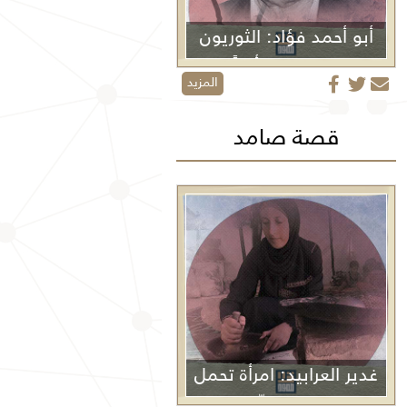
أبو أحمد فؤاد: الثوريون
لا يموتون أبداً
المزيد
قصة صامد
غدير العرابيد: امرأة تحمل
غزة في كفّيها