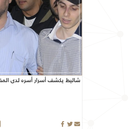
شاليط يكشف أسرار أسره لدى المق