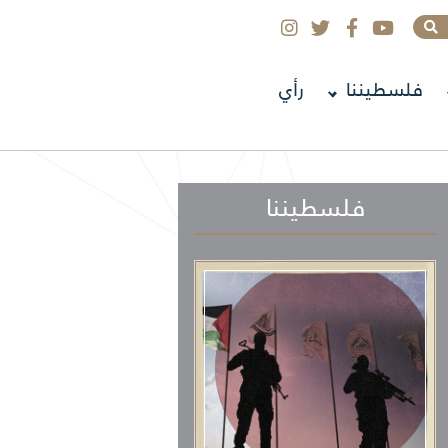
فلسطيننا
رأي
فلسطيننا