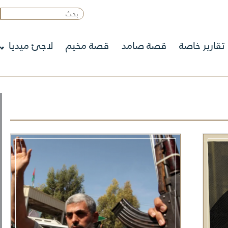
تقارير خاصة
قصة صامد
قصة مخيم
لاجئ ميديا