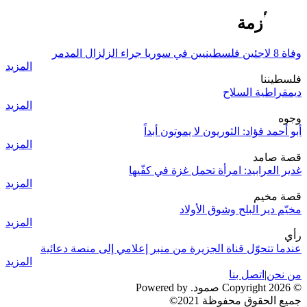
خلية أزمة
وفاة 8 لاجئين فلسطينيين في سوريا جراء الزلزال المدمر
المزيد
فلسطيننا
ديمقراطية السلاح
المزيد
وجوه
أبو أحمد فؤاد: الثوريون لا يموتون أبداً
المزيد
قصة صامد
غدير العرابيد: امرأة تحمل غزة في كفّيها
المزيد
قصة مخيم
مخيّم دير البلح وشوق الأولاد
المزيد
رأي
عندما تتحوّل قناة الجزيرة من منبر إعلامي إلى منصة دعائية
المزيد
من نحن
|
اتصل بنا
© 2026 Copyright صمود. Powered by
جميع الحقوق محفوظة 2021©