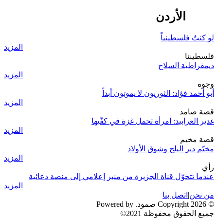
شرق الأردن
لو كنتُ فلسطينياً
المزيد
فلسطيننا
ديمقراطية السلاح
المزيد
وجوه
أبو أحمد فؤاد: الثوريون لا يموتون أبداً
المزيد
قصة صامد
غدير العرابيد: امرأة تحمل غزة في كفّيها
المزيد
قصة مخيم
مخيّم دير البلح وشوق الأولاد
المزيد
رأي
عندما تتحوّل قناة الجزيرة من منبر إعلامي إلى منصة دعائية
المزيد
من نحن
|
اتصل بنا
© 2026 Copyright صمود. Powered by
جميع الحقوق محفوظة 2021©