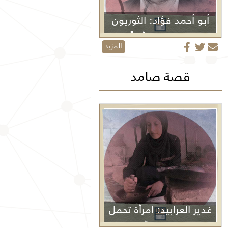
أبو أحمد فؤاد: الثوريون
لا يموتون أبداً
المزيد
قصة صامد
غدير العرابيد: امرأة تحمل
غزة في كفّيها