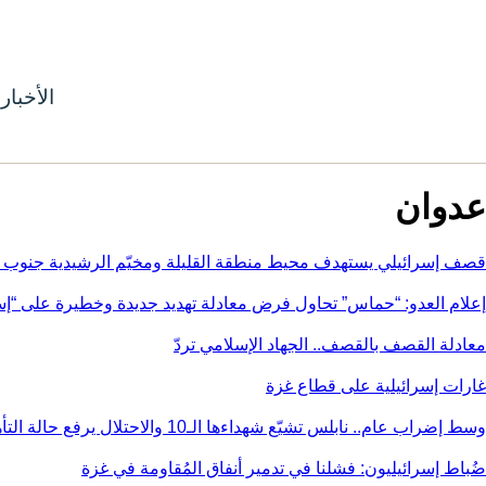
الأخبار
عدوان
قصف إسرائيلي يستهدف محيط منطقة القليلة ومخيّم الرشيدية جنوب ل
إعلام العدو: “حماس” تحاول فرض معادلة تهديد جديدة وخطيرة على “إس
معادلة القصف بالقصف.. الجهاد الإسلامي تردّ
غارات إسرائيلية على قطاع غزة
وسط إضراب عام.. نابلس تشيّع شهداءها الـ10 والاحتلال يرفع حالة التأهب
ضُباط إسرائيليون: فشلنا في تدمير أنفاق المُقاومة في غزة