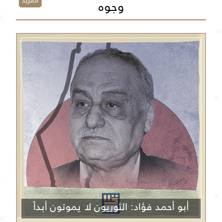
المزيد
وجوه
أبو أحمد فؤاد: الثوريون لا يموتون أبداً