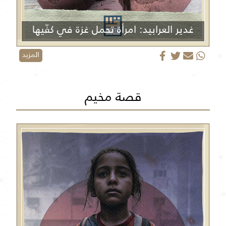
غدير العرابيد: امرأة تحمل غزة في كفّيها
المزيد
قصة مخيم