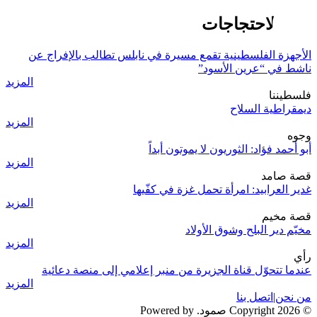
قمع الاحتجاجات
الأجهزة الفلسطينية تقمع مسيرة في نابلس تطالب بالإفراج عن
ناشط في “عرين الأسود”
المزيد
فلسطيننا
ديمقراطية السلاح
المزيد
وجوه
أبو أحمد فؤاد: الثوريون لا يموتون أبداً
المزيد
قصة صامد
غدير العرابيد: امرأة تحمل غزة في كفّيها
المزيد
قصة مخيم
مخيّم دير البلح وشوق الأولاد
المزيد
رأي
عندما تتحوّل قناة الجزيرة من منبر إعلامي إلى منصة دعائية
المزيد
من نحن
|
اتصل بنا
© 2026 Copyright صمود. Powered by