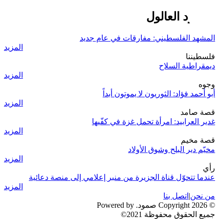
محمود العالول
المشهد الفلسطيني: مفارقات في عام جديد
المزيد
فلسطيننا
ديمقراطية السلاح
المزيد
وجوه
أبو أحمد فؤاد: الثوريون لا يموتون أبداً
المزيد
قصة صامد
غدير العرابيد: امرأة تحمل غزة في كفّيها
المزيد
قصة مخيم
مخيّم دير البلح وشوق الأولاد
المزيد
رأي
عندما تتحوّل قناة الجزيرة من منبر إعلامي إلى منصة دعائية
المزيد
من نحن
|
اتصل بنا
© 2026 Copyright صمود. Powered by
جميع الحقوق محفوظة 2021©