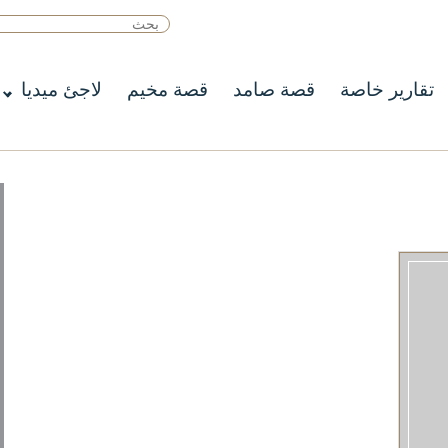
تقارير خاصة
قصة صامد
قصة مخيم
لاجئ ميديا