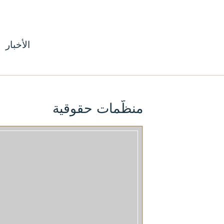
الأخبار
منظّمات حقوقية