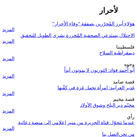
وفاء الأحرار
هؤلاء أبرز المُحرّرين بصفقة “وفاء الأحرار”
المزيد
الاحتلال يستدعي الصحفية المُحررة بشرى الطويل للتحقيق
المزيد
فلسطيننا
ديمقراطية السلاح
المزيد
وجوه
أبو أحمد فؤاد: الثوريون لا يموتون أبداً
المزيد
قصة صامد
غدير العرابيد: امرأة تحمل غزة في كفّيها
المزيد
قصة مخيم
مخيّم دير البلح وشوق الأولاد
المزيد
رأي
عندما تتحوّل قناة الجزيرة من منبر إعلامي إلى منصة دعائية
المزيد
من نحن
|
اتصل بنا