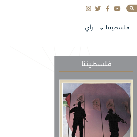
فلسطيننا
رأي
فلسطيننا