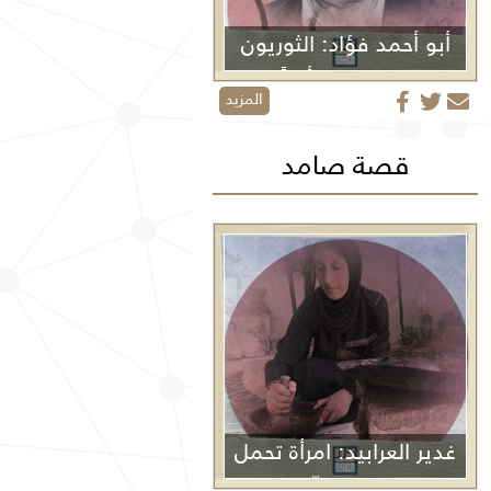
أبو أحمد فؤاد: الثوريون
لا يموتون أبداً
المزيد
قصة صامد
غدير العرابيد: امرأة تحمل
غزة في كفّيها