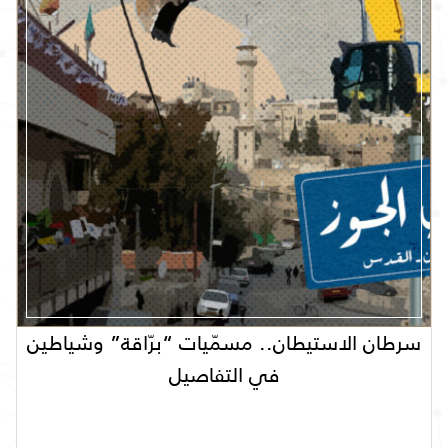
سرطان الاستيطان.. مسمّيات “برّاقة” وشياطين
في التفاصيل