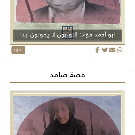
أبو أحمد فؤاد: الثوريون لا يموتون أبداً
المزيد
قصة صامد