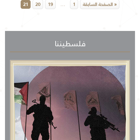
…
« الصفحة السابقة
1
19
20
21
فلسطيننا