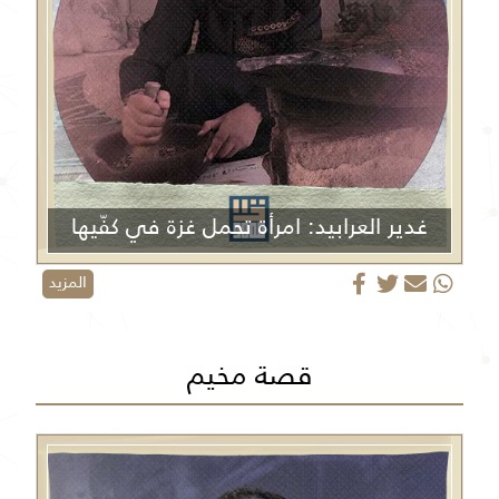
غدير العرابيد: امرأة تحمل غزة في كفّيها
المزيد
قصة مخيم