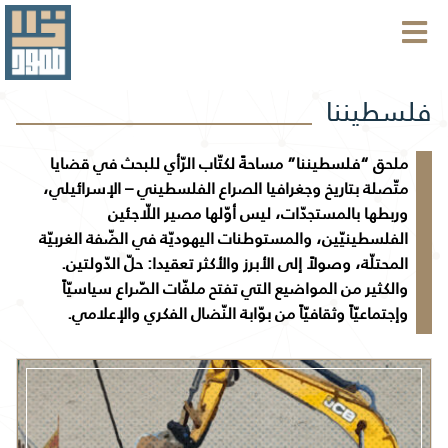
فلسطيننا
ملحق “فلسطيننا” مساحةً لكتّاب الرّأي للبحث في قضايا
متّصلة بتاريخ وجغرافيا الصراع الفلسطيني – الإسرائيلي،
وربطها بالمستجدّات، ليس أوّلها مصير اللّاجئين
الفلسطينيّين، والمستوطنات اليهوديّة في الضّفة الغربيّة
المحتلّة، وصولاً إلى الأبرز والأكثر تعقيدا: حلّ الدّولتين.
والكثير من المواضيع التي تفتح ملفّات الصّراع سياسيّاً
وإجتماعيّاً وثقافيّاً من بوّابة النّضال الفكري والإعلامي.