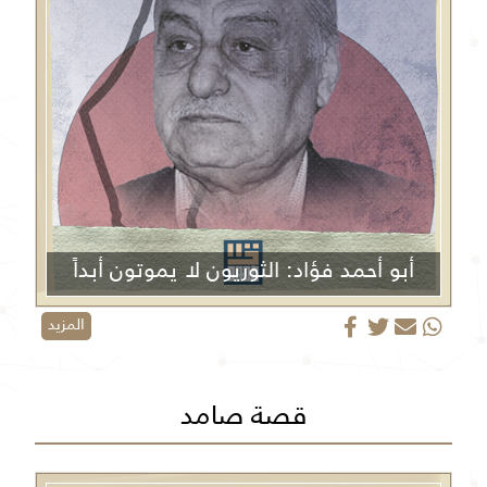
أبو أحمد فؤاد: الثوريون لا يموتون أبداً
المزيد
قصة صامد