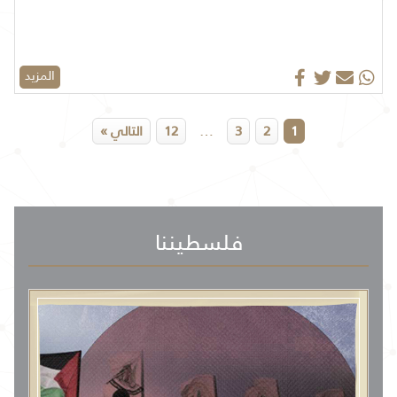
المزيد
…
1
2
3
12
التالي »
فلسطيننا