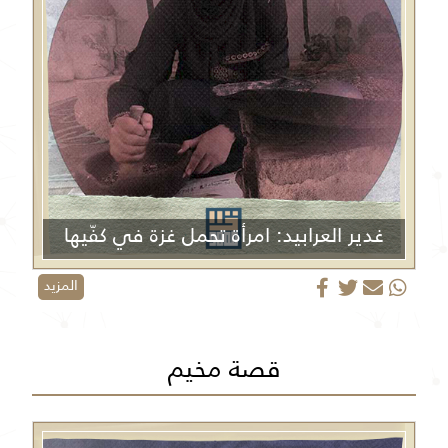
غدير العرابيد: امرأة تحمل غزة في كفّيها
المزيد
قصة مخيم