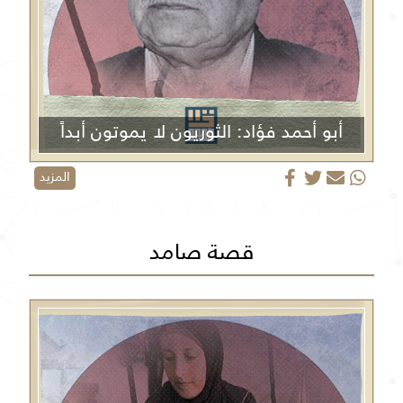
أبو أحمد فؤاد: الثوريون لا يموتون أبداً
المزيد
قصة صامد