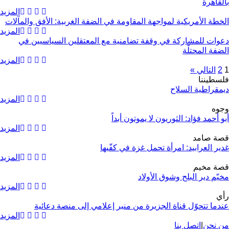
بالقاهرة
المزيد
الخطة الأمريكية لمواجهة المقاومة في الضفة الغربية: الأفق والمآلات
المزيد
دعوات للمشاركة في وقفة تضامنية مع المعتقلين السياسيين في
الضفة المحتلّة
المزيد
1
2
التالي »
فلسطيننا
ديمقراطية السلاح
المزيد
وجوه
أبو أحمد فؤاد: الثوريون لا يموتون أبداً
المزيد
قصة صامد
غدير العرابيد: امرأة تحمل غزة في كفّيها
المزيد
قصة مخيم
مخيّم دير البلح وشوق الأولاد
المزيد
رأي
عندما تتحوّل قناة الجزيرة من منبر إعلامي إلى منصة دعائية
المزيد
من نحن
|
اتصل بنا