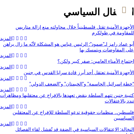
الاعتقال السياسي
الأجهزة الأمنية تقتل فلسطينياً خلال محاولته منع إزالة متاريس
للمقاومة في طولكرم
المزيد
أبو عماد رامز لـ”صمود”: الرئيس عباس هو المشكلة لأنّه ما زال يراهن
على المفاوضات ويتمسك بها
المزيد
اجتماع الأمناء العامين: صفر كبير ولكن؟
المزيد
الأجهزة الأمنية تعتقل أحد أبرز قادة سرايا القدس في جنين
المزيد
“خطة إسرائيل الحاسمة” و”الخيمتان” و”الضعف الدولي”
المزيد
كتيبة جنين تتهم السلطة بنقض تعهدها بالإفراج عن معتقليها ومظاهرات
تندد بالاعتقالات
المزيد
فلسطين.. منظمات حقوقية تدعو السلطة للإفراج عن المعتقلين
السياسيين
المزيد
النخالة: الاعتقالات السياسية في الضفة قد تُفشل لقاء الفصائل