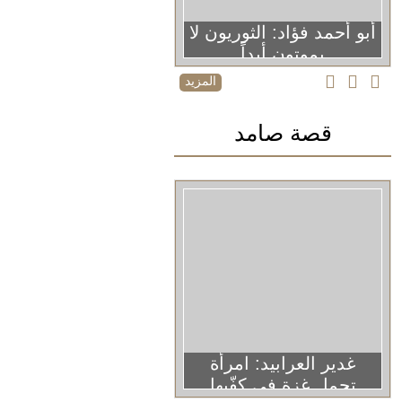
أبو أحمد فؤاد: الثوريون لا
يموتون أبداً
المزيد
قصة صامد
غدير العرابيد: امرأة
تحمل غزة في كفّيها