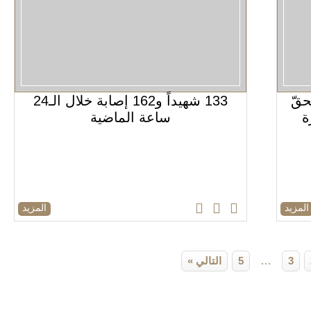
حقّ
133 شهيداً و162 إصابة خلال الـ24
ة
ساعة الماضية
المزيد
المزيد
3
…
5
التالي »