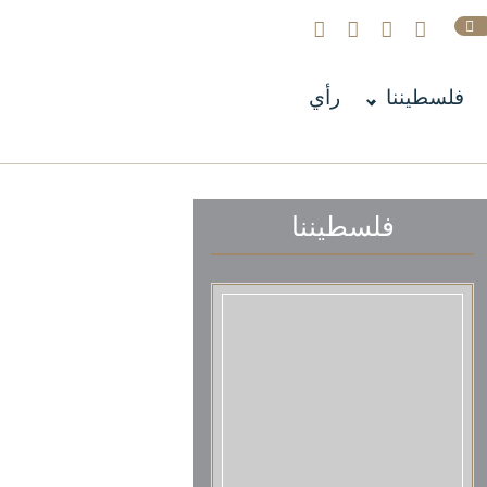
فلسطيننا
رأي
فلسطيننا