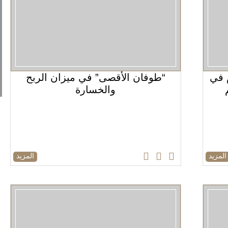
م في
“طوفان الأقصى” في ميزان الربح
والخسارة
المزيد
المزيد