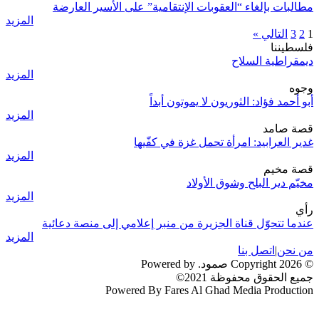
مطالبات بإلغاء “العقوبات الإنتقامية” على الأسير العارضة
المزيد
1
2
3
التالي »
فلسطيننا
ديمقراطية السلاح
المزيد
وجوه
أبو أحمد فؤاد: الثوريون لا يموتون أبداً
المزيد
قصة صامد
غدير العرابيد: امرأة تحمل غزة في كفّيها
المزيد
قصة مخيم
مخيّم دير البلح وشوق الأولاد
المزيد
رأي
عندما تتحوّل قناة الجزيرة من منبر إعلامي إلى منصة دعائية
المزيد
من نحن
|
اتصل بنا
© 2026 Copyright صمود. Powered by
جميع الحقوق محفوظة 2021©
Powered By Fares Al Ghad Media Production