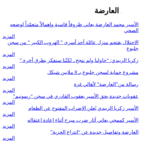
محمد العارضة
الأسير محمد العارضة يعاني ظروفاً قاسية وإهمالاً متعمّداً لوضعه
الصحي
المزيد
الاحتلال يقتحم منزل عائلة أحد أسرى ” الهروب الكبير ” من سجن
جلبوع
المزيد
زكريا الزبيدي: “حاولنا ولم ننجح.. لكنّنا سنفكر بطرق أخرى”
المزيد
مشروع حماية لسجن جلبوع بـ 8 ملايين شيكل
المزيد
رسالة من”العارضة” لأهالي غزة
المزيد
عقوبات جديدة بحق الأسير يعقوب القادري في سجن “ريمونيم”
المزيد
الأسير زكريا الزبيدي يُعلن الإضراب المفتوح عن الطعام
المزيد
الأسير كممجي يعاني آثار ضرب مبرح أثناء إعادة اعتقاله
المزيد
العارضة وتفاصيل جديدة عن “انتزاع الحرية”
المزيد