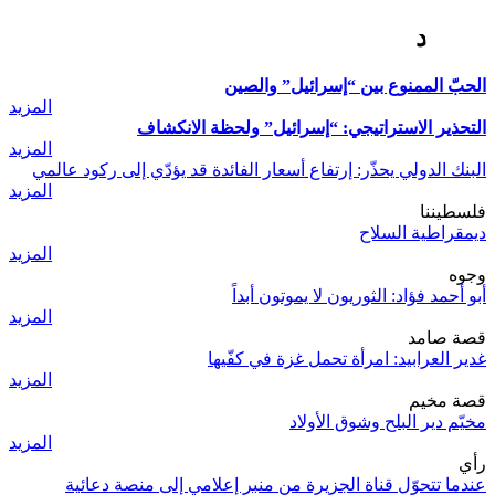
اقتصاد
الحبّ الممنوع بين “إسرائيل” والصين
المزيد
التحذير الاستراتيجي: “إسرائيل” ولحظة الانكشاف
المزيد
البنك الدولي يحذّر: إرتفاع أسعار الفائدة قد يؤدّي إلى ركود عالمي
المزيد
فلسطيننا
ديمقراطية السلاح
المزيد
وجوه
أبو أحمد فؤاد: الثوريون لا يموتون أبداً
المزيد
قصة صامد
غدير العرابيد: امرأة تحمل غزة في كفّيها
المزيد
قصة مخيم
مخيّم دير البلح وشوق الأولاد
المزيد
رأي
عندما تتحوّل قناة الجزيرة من منبر إعلامي إلى منصة دعائية