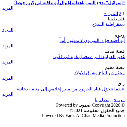
“إسرائيل” تدفع الثمن باهظا.. إغتيال أبو عاقلة لم يكن رخيصاً!
المزيد
1
2
التالي »
فلسطيننا
ديمقراطية السلاح
المزيد
وجوه
أبو أحمد فؤاد: الثوريون لا يموتون أبداً
المزيد
قصة صامد
غدير العرابيد: امرأة تحمل غزة في كفّيها
المزيد
قصة مخيم
مخيّم دير البلح وشوق الأولاد
المزيد
رأي
عندما تتحوّل قناة الجزيرة من منبر إعلامي إلى منصة دعائية
المزيد
من نحن
|
اتصل بنا
© 2026 Copyright صمود. Powered by
جميع الحقوق محفوظة 2021©
Powered By Fares Al Ghad Media Production