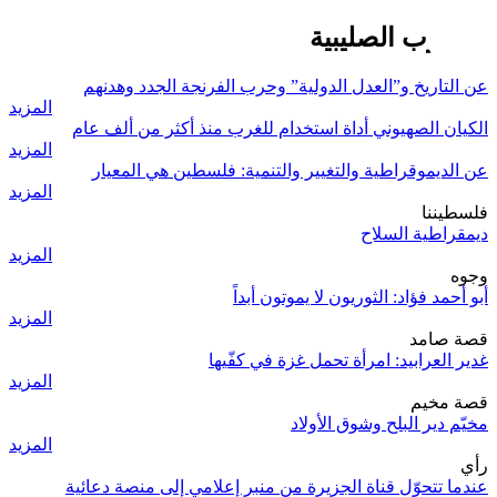
الحروب الصليبية
عن التاريخ و”العدل الدولية” وحرب الفرنجة الجدد وهدنهم
المزيد
الكيان الصهيوني أداة استخدام للغرب منذ أكثر من ألف عام
المزيد
عن الديموقراطية والتغيير والتنمية: فلسطين هي المعيار
المزيد
فلسطيننا
ديمقراطية السلاح
المزيد
وجوه
أبو أحمد فؤاد: الثوريون لا يموتون أبداً
المزيد
قصة صامد
غدير العرابيد: امرأة تحمل غزة في كفّيها
المزيد
قصة مخيم
مخيّم دير البلح وشوق الأولاد
المزيد
رأي
عندما تتحوّل قناة الجزيرة من منبر إعلامي إلى منصة دعائية