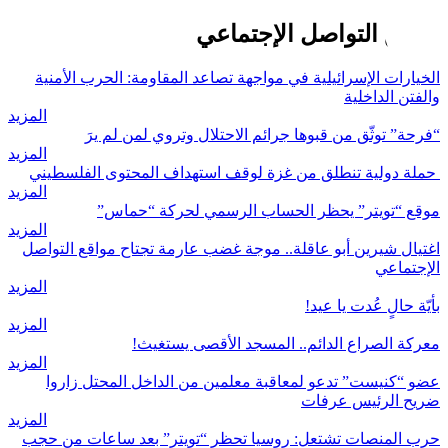
مواقع التواصل الإجتماعي
الخيارات الإسرائيلية في مواجهة تصاعد المقاومة: الحرب الأمنية
والفتن الداخلية
المزيد
“فرحة” توثّق من قبوها جرائم الاحتلال وتروي لمن لم يرَ
المزيد
حملة دولية تنطلق من غزة لوقف استهداف المحتوى الفلسطيني
المزيد
موقع “تويتر” يحظر الحساب الرسمي لحركة “حماس”
المزيد
اغتيال شيرين أبو عاقلة.. موجة غضب عارمة تجتاح مواقع التواصل
الإجتماعي
المزيد
بأيّة حالٍ عُدت يا عيد!
المزيد
معركة الصراع الدائم.. المسجد الأقصى يستغيث!
المزيد
عضو “كنيست” تدعو لمعاقبة معلمين من الداخل المحتل زاروا
ضريح الرئيس عرفات
المزيد
حرب المنصات تشتعل: روسيا تحظر “تويتر” بعد ساعات من حجب