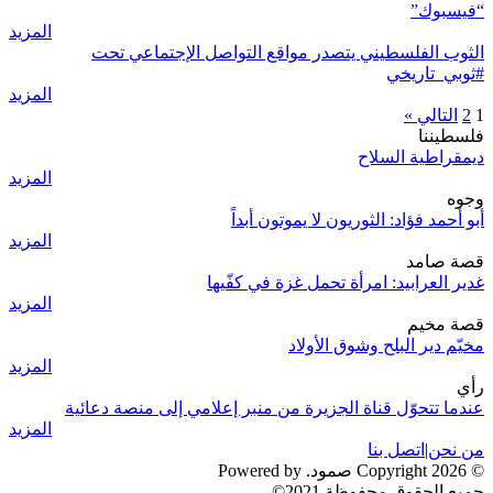
“فيسبوك”
المزيد
الثوب الفلسطيني يتصدر مواقع التواصل الإجتماعي تحت
#ثوبي_تاريخي
المزيد
1
2
التالي »
فلسطيننا
ديمقراطية السلاح
المزيد
وجوه
أبو أحمد فؤاد: الثوريون لا يموتون أبداً
المزيد
قصة صامد
غدير العرابيد: امرأة تحمل غزة في كفّيها
المزيد
قصة مخيم
مخيّم دير البلح وشوق الأولاد
المزيد
رأي
عندما تتحوّل قناة الجزيرة من منبر إعلامي إلى منصة دعائية
المزيد
من نحن
|
اتصل بنا
© 2026 Copyright صمود. Powered by
جميع الحقوق محفوظة 2021©