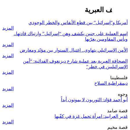
الصحف العبرية
أمريكا و”إسرائيل” بين قطع الأنفاس والخطر الوجودي
المزيد
إسم العملية على جنين يكشف وهن “إسرائيل” وارتباك قادتها..
وبأس المقاومين يعرّيها
المزيد
الأمن الإسرائيلي يتهاوى.. إغتيال السنوار بين مؤيّد ومعارض
المزيد
الصحافة العبرية بعد عملية شارع ديزنغوف الفدائية: “أمن
الإسرائيليين في خطر”
المزيد
فلسطيننا
ديمقراطية السلاح
المزيد
وجوه
أبو أحمد فؤاد: الثوريون لا يموتون أبداً
المزيد
قصة صامد
غدير العرابيد: امرأة تحمل غزة في كفّيها
المزيد
قصة مخيم