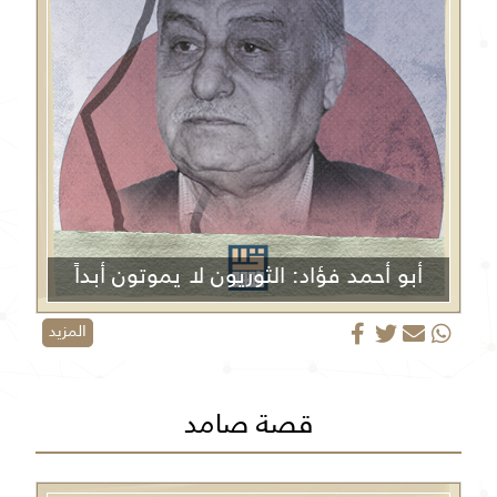
أبو أحمد فؤاد: الثوريون لا يموتون أبداً
المزيد
قصة صامد