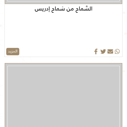
السَّماح من سَماح إدريس
المزيد