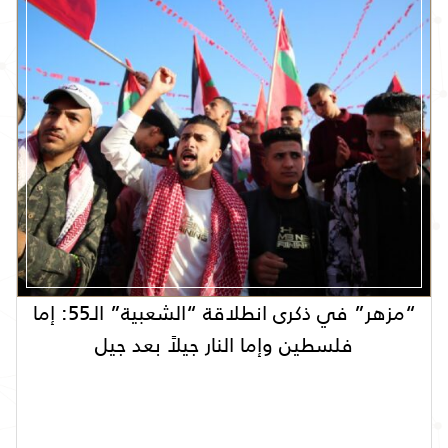
“مزهر” في ذكرى انطلاقة “الشعبية” الـ55: إما
فلسطين وإما النار جيلاً بعد جيل