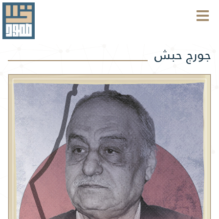
جورج حبش