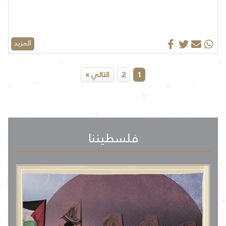
المزيد
1
2
التالي »
فلسطيننا