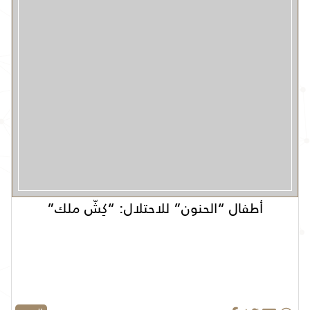
أطفال “الحنون” للاحتلال: “كِشّ ملك”