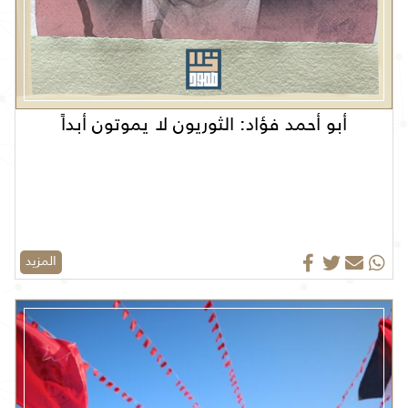
أبو أحمد فؤاد: الثوريون لا يموتون أبداً
المزيد