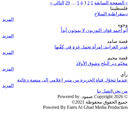
« الصفحة السابقة
1
2
3
4
5
…
29
التالي »
فلسطيننا
ديمقراطية السلاح
المزيد
وجوه
أبو أحمد فؤاد: الثوريون لا يموتون أبداً
المزيد
قصة صامد
غدير العرابيد: امرأة تحمل غزة في كفّيها
المزيد
قصة مخيم
مخيّم دير البلح وشوق الأولاد
المزيد
رأي
عندما تتحوّل قناة الجزيرة من منبر إعلامي إلى منصة دعائية
المزيد
من نحن
|
اتصل بنا
© 2026 Copyright صمود. Powered by
جميع الحقوق محفوظة 2021©
Powered By Fares Al Ghad Media Production