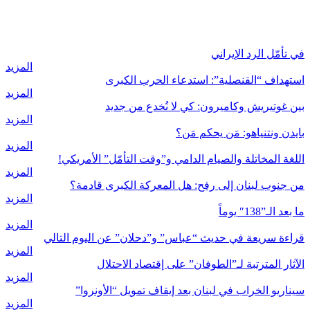
رأي
في تأمّل الرد الإيراني
المزيد
استهداف “القنصلية”: استدعاء الحرب الكبرى
المزيد
بين غوتيريش وكاميرون: كي لا نُخدع من جديد
المزيد
بايدن ونتنياهو: مَن يحكم مَن؟
المزيد
اللغة المخاتلة والصيام الدامي و”وقت التأمّل” الأمريكي!
المزيد
من جنوب لبنان إلى رفح: هل المعركة الكبرى قادمة؟
المزيد
ما بعد الـ”138″ يوماً
المزيد
قراءة سريعة في حديث “عباس” و”دحلان” عن اليوم التالي
المزيد
الآثار المترتبة لـ”الطوفان” على إقتصاد الاحتلال
المزيد
سيناريو الخراب في لبنان بعد إيقاف تمويل “الأونروا”
المزيد