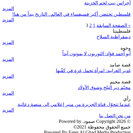
أجراس بيت لحم الحزينة
المزيد
فلسطين تحتضن أكبر فسيفساء في العالم.. التاريخ يبدأ من هنا!
المزيد
« الصفحة السابقة
1
2
3
فلسطيننا
ديمقراطية السلاح
المزيد
وجوه
أبو أحمد فؤاد: الثوريون لا يموتون أبداً
المزيد
قصة صامد
غدير العرابيد: امرأة تحمل غزة في كفّيها
المزيد
قصة مخيم
مخيّم دير البلح وشوق الأولاد
المزيد
رأي
عندما تتحوّل قناة الجزيرة من منبر إعلامي إلى منصة دعائية
المزيد
من نحن
|
اتصل بنا
© 2026 Copyright صمود. Powered by
جميع الحقوق محفوظة 2021©
Powered By Fares Al Ghad Media Production