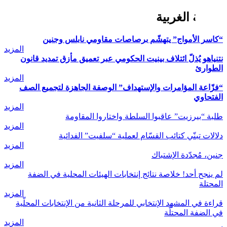
الضفة الغربية
“كاسر الأمواج” يتهشّم برصاصات مقاومي نابلس وجنين
المزيد
نتنياهو يُذلّ ائتلاف بينيت الحكومي عبر تعميق مأزق تمديد قانون
الطوارئ
المزيد
“فزّاعة المؤامرات والإستهداف” الوصفة الجاهزة لتجميع الصف
الفتحاوي
المزيد
طلبة “بيرزيت” عاقبوا السلطة واختاروا المقاومة
المزيد
دلالات تبنّي كتائب القسّام لعملية “سلفيت” الفدائية
المزيد
جنين، مُجدّدة الإشتباك
المزيد
لم ينجح أحد! خلاصة نتائج إنتخابات الهيئات المحلية في الضفة
المحتلة
المزيد
قراءة في المشهد الإنتخابي للمرحلة الثانية من الإنتخابات المحلّية
في الضفة المحتلّة
المزيد