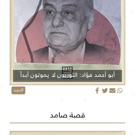
أبو أحمد فؤاد: الثوريون لا يموتون أبداً
المزيد
قصة صامد