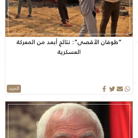
“طوفان الأقصى”: نتائج أبعد من المعركة
العسكرية
المزيد