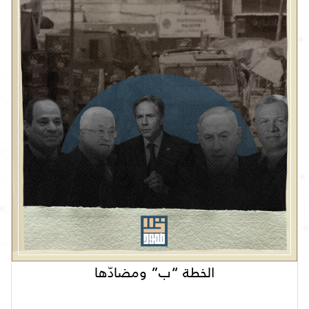
الخطة “ب” ومضادّها