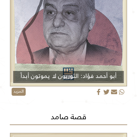
أبو أحمد فؤاد: الثوريون لا يموتون أبداً
المزيد
قصة صامد