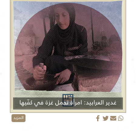
غدير العرابيد: امرأة تحمل غزة في كفّيها
المزيد