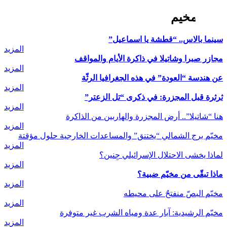
قصة مخيم
سينما بالاس.. “قطشة يا اسماعيل”
المزيد
مجازر صبرا وشاتيلا في ذاكرة الأيام والمواقف
المزيد
عن هندسة “العودة” في هذه الجغرافيا الرثّة
المزيد
ثرثرة قبل المجزرة: في ذكرى “تل الزعتر”
المزيد
هنا “شاتيلا”.. أرض المجزرة والهاربين من الذاكرة
المزيد
مخيّم برج الشمالي “يختنق” والمساعدات الخارجية حلول مؤقتة
المزيد
لماذا يخشى الاحتلال الإسرائيلي جِنين؟
المزيد
ماذا تبقّى من مخيّم ضبية؟
المزيد
مخيّم البصّ منفتحٌ على محيطه
المزيد
مخيّم الرشيدية: آبار عدة ومياه الشرب غير متوفرة
المزيد