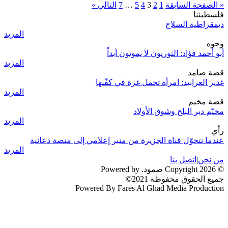
« الصفحة السابقة
1
2
3
4
5
…
7
التالي »
فلسطيننا
ديمقراطية السلاح
المزيد
وجوه
أبو أحمد فؤاد: الثوريون لا يموتون أبداً
المزيد
قصة صامد
غدير العرابيد: امرأة تحمل غزة في كفّيها
المزيد
قصة مخيم
مخيّم دير البلح وشوق الأولاد
المزيد
رأي
عندما تتحوّل قناة الجزيرة من منبر إعلامي إلى منصة دعائية
المزيد
من نحن
|
اتصل بنا
© 2026 Copyright صمود. Powered by
جميع الحقوق محفوظة 2021©
Powered By Fares Al Ghad Media Production